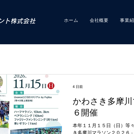
ホーム
会社概要
事業
メント株式会社
4 日前
かわさき多摩川
６開催
本年１１月１５日（日）等
き多摩川マラソン２０２６」