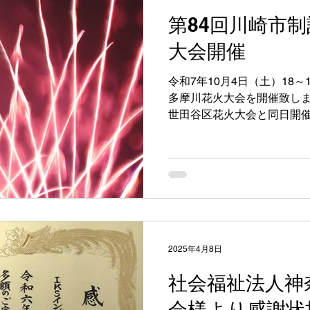
第84回川崎市
大会開催
令和7年10月4日（土）18～
多摩川花火大会を開催致します
世田谷区花火大会と同日開催
にて弊社は花火大会協賛企
マイン花火を打ち上げます。.
2025年4月8日
社会福祉法人神
会様より感謝状