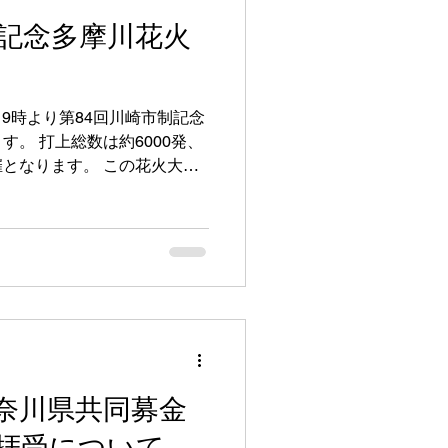
制記念多摩川花火
19時より第84回川崎市制記念
。 打上総数は約6000発、
となります。 この花火大会
業として自社提供単独スター
..
奈川県共同募金
拝受について