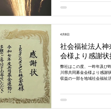
時より、チケットぴあにて
ます。 花火大会の情報は川
をしていますのでご覧ください
団法人 川崎市観光協会
4月8日
社会福祉法人神
会様より感謝状
弊社はこの度、一昨年及び
川県共同募金会様より感謝状
収益の一部を地域社会福祉
てまいります。