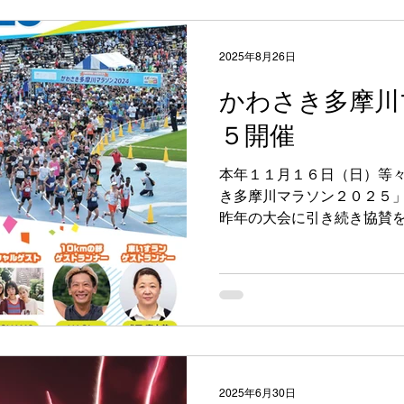
2025年8月26日
かわさき多摩川
５開催
本年１１月１６日（日）等
き多摩川マラソン２０２５」
昨年の大会に引き続き協賛を
ンナー、スタッフ、ボラン
します！ 大会の詳細は公式
い。...
2025年6月30日