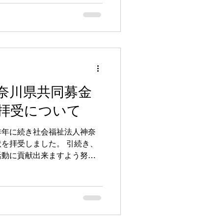
有料協賛席の販売も開始され
崎市観光協会HPにて情報発信
。 花火大会情報 | 一般社
奈川県共同募金
拝受について
昨年に続き社会福祉法人神奈
を拝受しました。 引続き、
活動に貢献出来ますよう努め