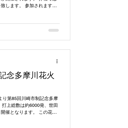
致します。 参加されますラ
ティアの皆様を心より応援致
ホームページをご参照くださ
2026【公式】
制記念多摩川花火
時より第85回川崎市制記念多摩
打上総数は約6000発、世田
開催となります。 この花火
賛企業として自社提供単独ス
。 また7月12日（日）14