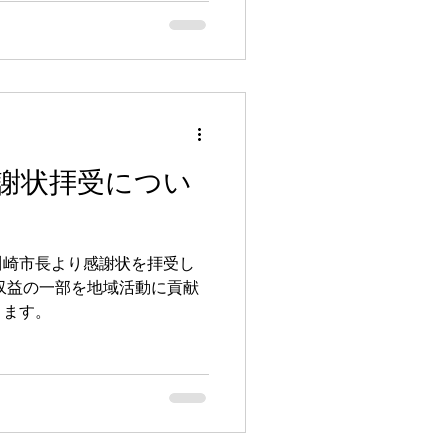
謝状拝受につい
川崎市長より感謝状を拝受し
収益の一部を地域活動に貢献
ります。