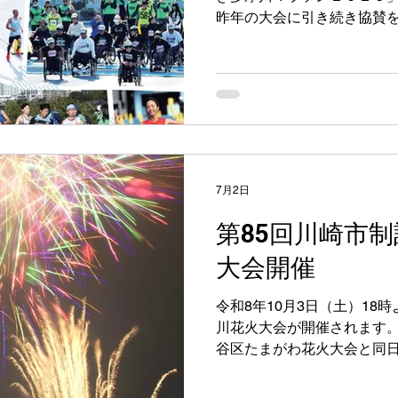
昨年の大会に引き続き協賛を
ンナー、スタッフ、ボラン
します！ 大会の詳細は公式
い。 かわさき多摩川マラソン
7月2日
第85回川崎市
大会開催
令和8年10月3日（土）18
川花火大会が開催されます。 
谷区たまがわ花火大会と同日
大会にて弊社は花火大会協
ターマイン花火を打ち上げます