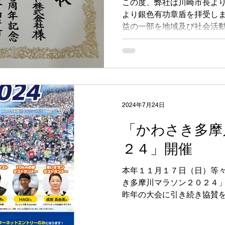
この度、弊社は川崎市長よ
より銀色有功章盾を拝受しま
益の一部を地域及び社会活
てまいります。
2024年7月24日
「かわさき多摩
２４」開催
本年１１月１７日（日）等
き多摩川マラソン２０２４」
昨年の大会に引き続き協賛を
ンナー、スタッフ、ボラン
します！ 大会の詳細は公式